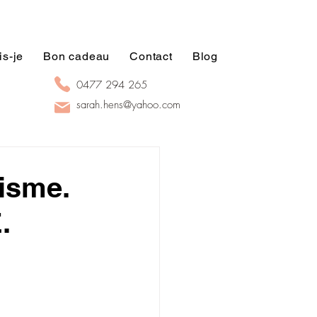
is-je
Bon cadeau
Contact
Blog
0477 294 265
sarah.hens@yahoo.com
nisme.
.