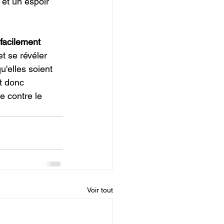
et un espoir 
facilement 
et se révéler 
u'elles soient 
t donc 
e contre le 
Voir tout