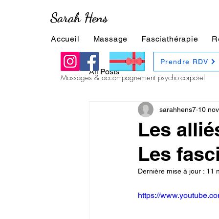
Sarah Hens
Accueil
Massage
Fasciathérapie
R
Prendre RDV
All Posts
Massages & accompagnement psycho-corporel
sarahhens7
10 nov
Les alli
Les fasc
Dernière mise à jour :
11 
https://www.youtube.