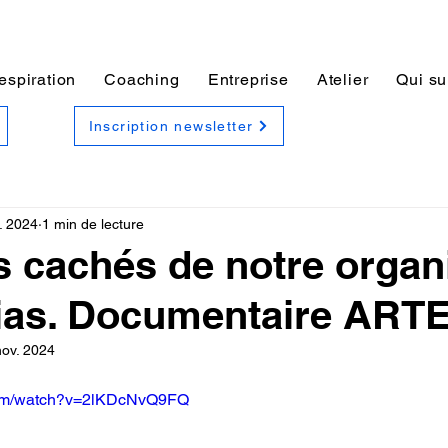
espiration
Coaching
Entreprise
Atelier
Qui su
Inscription newsletter
. 2024
1 min de lecture
és cachés de notre orga
ias. Documentaire ARTE
nov. 2024
com/watch?v=2lKDcNvQ9FQ